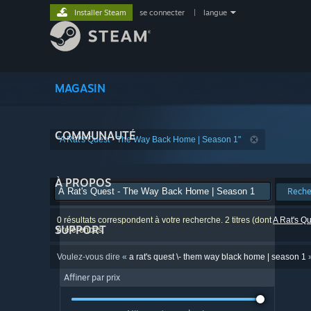
Installer Steam
se connecter
|
langue
MAGASIN
COMMUNAUTÉ
"A Rat's Quest - The Way Back Home | Season 1"
À PROPOS
Reche
0 résultats correspondent à votre recherche. 2 titres (dont
A Rat's Q
SUPPORT
préférences.
Voulez-vous dire «
a rat's quest \- them way black home | season 1
»
Affiner par prix