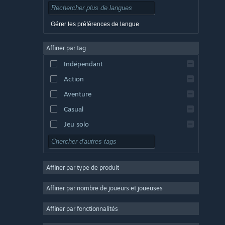
Tchèque
Danois
Gérer les préférences de langue
Allemand
Affiner par tag
Anglais
Indépendant
Espagnol - Espagne
Action
Espagnol - Amérique latine
Aventure
Casual
Jeu solo
Simulation
RPG
Affiner par type de produit
Stratégie
2D
Affiner par nombre de joueurs et joueuses
Accès anticipé
Affiner par fonctionnalités
3D