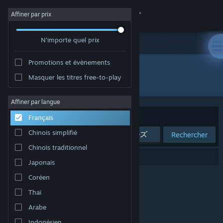
Se connecter
Affiner par prix
N'importe quel prix
Magasin
Promotions et évènements
Communauté
Masquer les titres free-to-play
"届けろ！戦え！カラミティエンジェルズ"
À propos
Affiner par langue
Trier par
Pertinence
Français
Support
Chinois simplifié
Rechercher
Chinois traditionnel
Changer la langue
0 résultats correspondent à votre recherche.
Japonais
Télécharger l'application mobile Steam
Coréen
Thaï
Voir version ordi. du site
Arabe
Indonésien