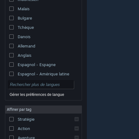
Malais
Bulgare
Tchèque
Danois
Allemand
Anglais
Espagnol - Espagne
Espagnol - Amérique latine
Gérer les préférences de langue
Affiner par tag
© Valve Corporation. Tous droits réservés. Toutes les
marques commerciales sont la propriété de leurs
Stratégie
titulaires aux États-Unis et dans d'autres pays.
Politique de confidentialité
|
Mentions légales
|
Accessibilité
|
Accord de souscription Steam
|
Action
Remboursements
|
Cookies
Aventure