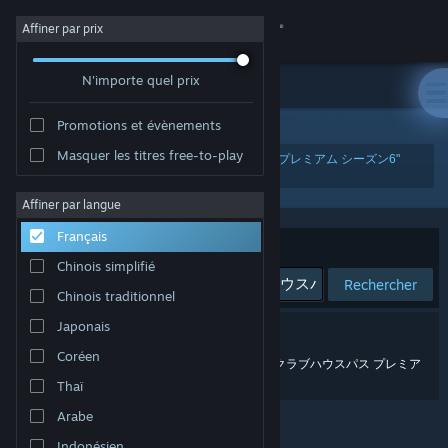
Se connecter
Affiner par prix
N'importe quel prix
Magasin
Promotions et évènements
Communauté
Masquer les titres free-to-play
"『ゴルフ PGAツアー 2K25』クラブハウスパス プレミアム シーズン6"
À propos
Affiner par langue
Français
Trier par
Support
Pertinence
Chinois simplifié
Rechercher
Chinois traditionnel
Changer la langue
Japonais
0 résultats correspondent à votre recherche.
Télécharger l'application mobile Steam
Coréen
Voulez-vous dire «
『ゴルフ pgaツアー 2025』クラブハウスパス プレミア
ム シーズン6
» ?
Thaï
Voir version ordi. du site
Arabe
Indonésien