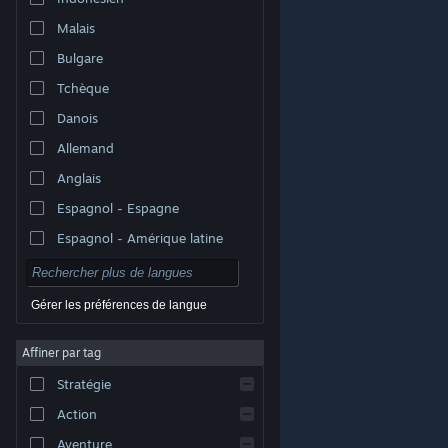
Malais
Bulgare
Tchèque
Danois
Allemand
Anglais
Espagnol - Espagne
Espagnol - Amérique latine
Gérer les préférences de langue
Affiner par tag
© Valve Corporation. Tous droits réservés. Toutes les
marques commerciales sont la propriété de leurs
Stratégie
titulaires aux États-Unis et dans d'autres pays.
Politique de confidentialité
|
Mentions légales
|
Accessibilité
|
Accord de souscription Steam
|
Action
Remboursements
|
Cookies
Aventure