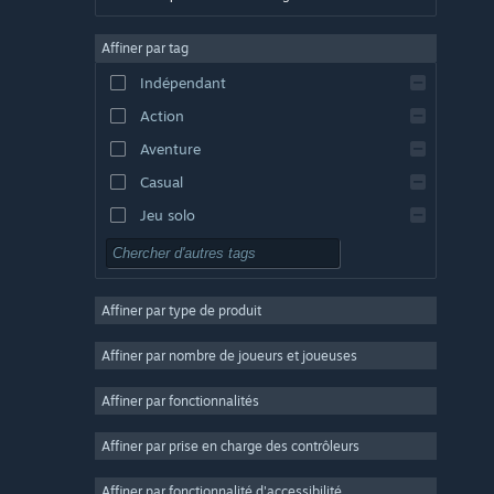
Allemand
Affiner par tag
Anglais
Indépendant
Espagnol - Espagne
Action
Espagnol - Amérique latine
Aventure
Casual
Jeu solo
Simulation
RPG
Affiner par type de produit
Stratégie
2D
Affiner par nombre de joueurs et joueuses
Accès anticipé
Affiner par fonctionnalités
3D
Affiner par prise en charge des contrôleurs
Free-to-play
Atmosphère
Affiner par fonctionnalité d'accessibilité