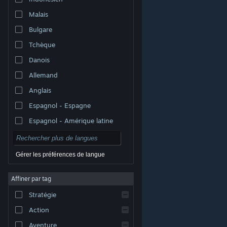
Malais
Bulgare
Tchèque
Danois
Allemand
Anglais
Espagnol - Espagne
Espagnol - Amérique latine
Gérer les préférences de langue
Affiner par tag
© Valve Corporation. Tous droits réservés. Toutes les
marques commerciales sont la propriété de leurs
Stratégie
titulaires aux États-Unis et dans d'autres pays.
Politique de confidentialité
|
Mentions légales
|
Accessibilité
|
Accord de souscription Steam
|
Action
Remboursements
|
Cookies
Aventure