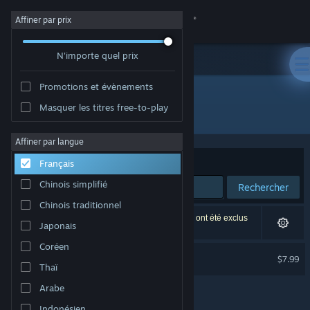
Se connecter
Affiner par prix
N'importe quel prix
Magasin
Promotions et évènements
Communauté
Masquer les titres free-to-play
Édition : Torture Star Video
À propos
Affiner par langue
Trier par
Pertinence
Français
Support
Chinois simplifié
Rechercher
Chinois traditionnel
Changer la langue
1 résultat correspond à votre recherche. 11 titres ont été exclus
Japonais
selon vos préférences.
Télécharger l'application mobile Steam
Coréen
Deadly Night Soundtrack
$7.99
Thaï
Voir version ordi. du site
Arabe
Indonésien