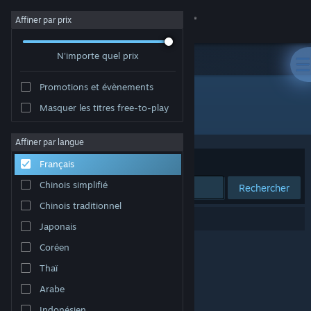
Se connecter
Affiner par prix
N'importe quel prix
Magasin
Promotions et évènements
Communauté
Masquer les titres free-to-play
Édition : Rose Tinted Games LLC
À propos
Affiner par langue
Trier par
Pertinence
Français
Support
Chinois simplifié
Rechercher
Chinois traditionnel
Changer la langue
0 résultats correspondent à votre recherche.
Japonais
Télécharger l'application mobile Steam
Coréen
Thaï
Voir version ordi. du site
Arabe
Indonésien