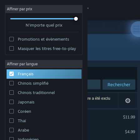
Se connecter
Affiner par prix
N'importe quel prix
Magasin
Promotions et évènements
Communauté
Masquer les titres free-to-play
Édition : NinjaBee
À propos
Affiner par langue
Trier par
Pertinence
Français
Support
Chinois simplifié
Rechercher
Chinois traditionnel
Changer la langue
7 résultats correspondent à votre recherche. 1 titre a été exclu
Japonais
selon vos préférences.
Télécharger l'application mobile Steam
Coréen
A World of Keflings
$11.99
Thaï
Voir version ordi. du site
Cloning Clyde
Arabe
$4.99
Indonésien