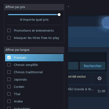
Se connecter
Affiner par prix
N'importe quel prix
Magasin
Promotions et évènements
Communauté
Masquer les titres free-to-play
Édition : Jogo Joia
À propos
Affiner par langue
Trier par
Pertinence
Français
Support
Chinois simplifié
Rechercher
Chinois traditionnel
Changer la langue
1 résultat correspond à votre recherche. 3 titres ont été exclus
Japonais
selon vos préférences.
Télécharger l'application mobile Steam
Coréen
Trilha Sonora Original - IRMÃO Grande & Brasileiro 2
$1.99
Thaï
Voir version ordi. du site
Arabe
Indonésien