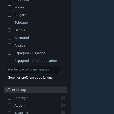
Malais
Bulgare
Tchèque
Danois
Allemand
Anglais
Espagnol - Espagne
Espagnol - Amérique latine
Gérer les préférences de langue
Affiner par tag
© Valve Corporation. Tous droits réservés. Toutes les
marques commerciales sont la propriété de leurs
Stratégie
titulaires aux États-Unis et dans d'autres pays.
Politique de confidentialité
|
Mentions légales
|
Accessibilité
|
Accord de souscription Steam
|
Action
Remboursements
|
Cookies
Aventure