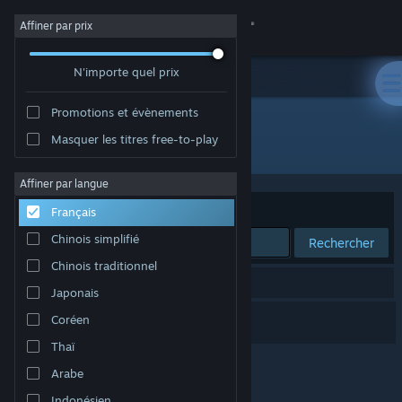
Se connecter
Affiner par prix
N'importe quel prix
Magasin
Promotions et évènements
Communauté
Masquer les titres free-to-play
Édition : Davy Depuydt
À propos
Affiner par langue
Trier par
Pertinence
Français
Support
Chinois simplifié
Rechercher
Chinois traditionnel
Changer la langue
1 résultat correspond à votre recherche.
Japonais
Télécharger l'application mobile Steam
Velo Victory
Coréen
Thaï
Voir version ordi. du site
Arabe
Indonésien