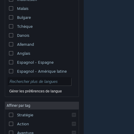
Malais
Bulgare
Tchèque
Danois
Allemand
Anglais
Espagnol - Espagne
Espagnol - Amérique latine
Gérer les préférences de langue
Affiner par tag
© Valve Corporation. Tous droits réservés. Toutes les
marques commerciales sont la propriété de leurs
Stratégie
titulaires aux États-Unis et dans d'autres pays.
Politique de confidentialité
|
Mentions légales
|
Accessibilité
|
Accord de souscription Steam
|
Action
Remboursements
|
Cookies
Aventure