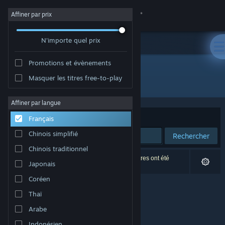
Se connecter
Affiner par prix
N'importe quel prix
Magasin
Promotions et évènements
Communauté
Masquer les titres free-to-play
Édition : Chim Ruoi Games
À propos
Affiner par langue
Trier par
Pertinence
Français
Support
Chinois simplifié
Rechercher
Chinois traditionnel
Changer la langue
0 résultats correspondent à votre recherche. 4 titres ont été
Japonais
exclus selon vos préférences.
Télécharger l'application mobile Steam
Coréen
Thaï
Voir version ordi. du site
Arabe
Indonésien