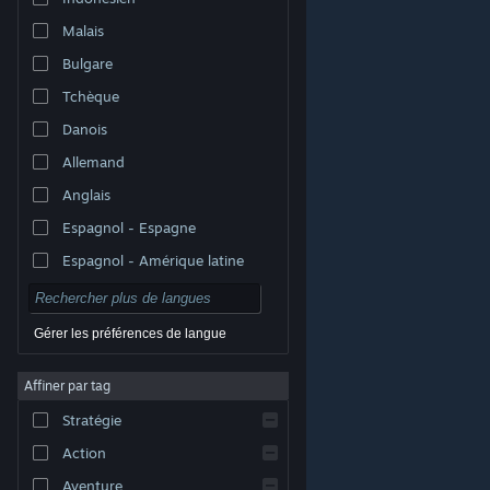
Malais
Bulgare
Tchèque
Danois
Allemand
Anglais
Espagnol - Espagne
Espagnol - Amérique latine
Gérer les préférences de langue
Affiner par tag
© Valve Corporation. Tous droits réservés. Toutes les
marques commerciales sont la propriété de leurs
Stratégie
titulaires aux États-Unis et dans d'autres pays.
Politique de confidentialité
|
Mentions légales
|
Accessibilité
|
Accord de souscription Steam
|
Action
Remboursements
|
Cookies
Aventure