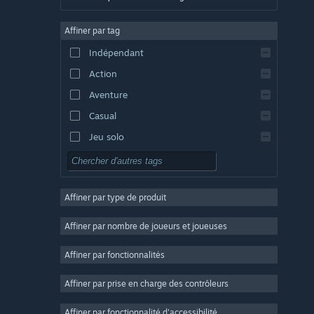
Allemand
Affiner par tag
Anglais
Indépendant
Espagnol - Espagne
Action
Espagnol - Amérique latine
Aventure
Casual
Jeu solo
Simulation
RPG
Affiner par type de produit
Stratégie
2D
Affiner par nombre de joueurs et joueuses
Accès anticipé
Affiner par fonctionnalités
3D
Affiner par prise en charge des contrôleurs
Free-to-play
Atmosphère
Affiner par fonctionnalité d'accessibilité