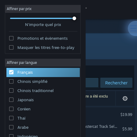
Se connecter
Affiner par prix
N'importe quel prix
Magasin
Promotions et évènements
Communauté
Masquer les titres free-to-play
Édition : Berzerk Studio
À propos
Affiner par langue
Trier par
Pertinence
Français
Support
Chinois simplifié
Rechercher
Chinois traditionnel
Changer la langue
5 résultats correspondent à votre recherche. 1 titre a été exclu
Japonais
selon vos préférences.
Télécharger l'application mobile Steam
Coréen
Just Shapes & Beats
$19.99
Thaï
Voir version ordi. du site
Just Shapes & Beats - Monstercat Track Selection
Arabe
$5.99
Indonésien