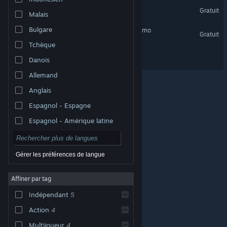
Zombidle : REMONSTERED
Gratuit
Malais
Bulgare
Maximum Thunderness Demo
Gratuit
Tchèque
Maximum Thunderness
Danois
Allemand
Anglais
Espagnol - Espagne
Espagnol - Amérique latine
Gérer les préférences de langue
Affiner par tag
© Valve Corporation. Tous droits réservés. Toutes les
marques commerciales sont la propriété de leurs
Indépendant
5
titulaires aux États-Unis et dans d'autres pays.
Politique de confidentialité
|
Mentions légales
|
Accessibilité
|
Accord de souscription Steam
|
Action
4
Remboursements
|
Cookies
Multijoueur
4