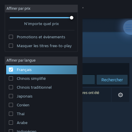
Se connecter
Affiner par prix
N'importe quel prix
Magasin
Promotions et évènements
Communauté
Masquer les titres free-to-play
Édition : Alaska
À propos
Affiner par langue
Trier par
Pertinence
Français
Support
Chinois simplifié
Rechercher
Chinois traditionnel
Changer la langue
0 résultats correspondent à votre recherche. 2 titres ont été
Japonais
exclus selon vos préférences.
Télécharger l'application mobile Steam
Coréen
Thaï
Voir version ordi. du site
Arabe
Indonésien