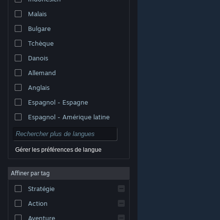
Malais
Bulgare
Tchèque
Danois
Allemand
Anglais
Espagnol - Espagne
Espagnol - Amérique latine
Gérer les préférences de langue
Affiner par tag
© Valve Corporation. Tous droits réservés. Toutes les
marques commerciales sont la propriété de leurs
Stratégie
titulaires aux États-Unis et dans d'autres pays.
Politique de confidentialité
|
Mentions légales
|
Accessibilité
|
Accord de souscription Steam
|
Action
Remboursements
|
Cookies
Aventure