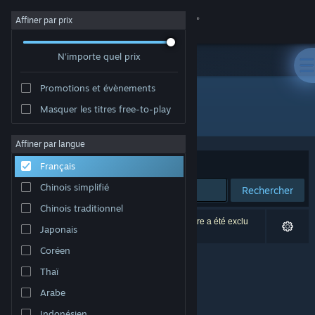
Se connecter
Affiner par prix
N'importe quel prix
Magasin
Promotions et évènements
Communauté
Masquer les titres free-to-play
Édition : ACreativeGame Studio
À propos
Affiner par langue
Trier par
Pertinence
Français
Support
Chinois simplifié
Rechercher
Chinois traditionnel
Changer la langue
0 résultats correspondent à votre recherche. 1 titre a été exclu
Japonais
selon vos préférences.
Télécharger l'application mobile Steam
Coréen
Thaï
Voir version ordi. du site
Arabe
Indonésien