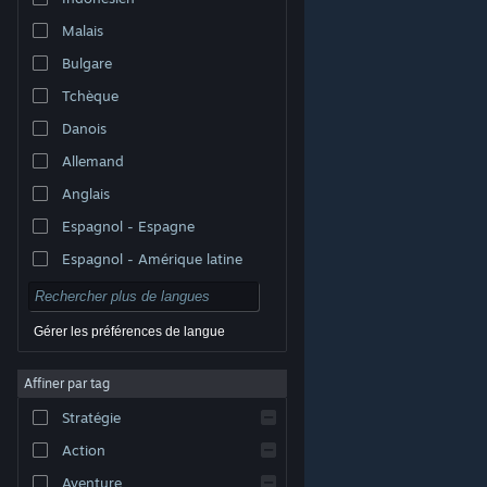
Malais
Bulgare
Tchèque
Danois
Allemand
Anglais
Espagnol - Espagne
Espagnol - Amérique latine
Gérer les préférences de langue
Affiner par tag
© Valve Corporation. Tous droits réservés. Toutes les
marques commerciales sont la propriété de leurs
Stratégie
titulaires aux États-Unis et dans d'autres pays.
Politique de confidentialité
|
Mentions légales
|
Accessibilité
|
Accord de souscription Steam
|
Action
Remboursements
|
Cookies
Aventure