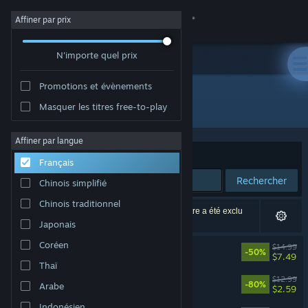
Se connecter
Affiner par prix
N'importe quel prix
Magasin
Promotions et évènements
Communauté
Tous les produits
Masquer les titres free-to-play
À propos
Affiner par langue
Trier par
Pertinence
Français
Support
Rechercher
Chinois simplifié
Chinois traditionnel
Changer la langue
3 résultats correspondent à votre recherche. 1 titre a été exclu
selon vos préférences.
Japonais
Télécharger l'application mobile Steam
Coréen
KILL IT WITH FIRE! 2
$14.99
-50%
$7.49
Thaï
Voir version ordi. du site
Kill It With Fire
$12.99
-80%
Arabe
$2.59
Indonésien