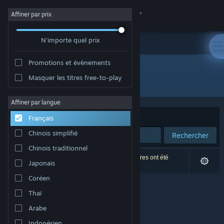
Se connecter
Affiner par prix
N'importe quel prix
Magasin
Promotions et évènements
Communauté
Masquer les titres free-to-play
Développement : yookond.
À propos
Affiner par langue
Trier par
Pertinence
Français
Support
Chinois simplifié
Rechercher
Chinois traditionnel
Changer la langue
0 résultats correspondent à votre recherche. 3 titres ont été
Japonais
exclus selon vos préférences.
Télécharger l'application mobile Steam
Coréen
Thaï
Voir version ordi. du site
Arabe
Indonésien