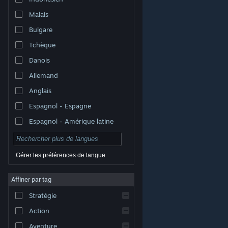
Malais
Bulgare
Tchèque
Danois
Allemand
Anglais
Espagnol - Espagne
Espagnol - Amérique latine
Gérer les préférences de langue
Affiner par tag
© Valve Corporation. Tous droits réservés. Toutes les
marques commerciales sont la propriété de leurs
Stratégie
titulaires aux États-Unis et dans d'autres pays.
Politique de confidentialité
|
Mentions légales
|
Accessibilité
|
Accord de souscription Steam
|
Action
Remboursements
|
Cookies
Aventure