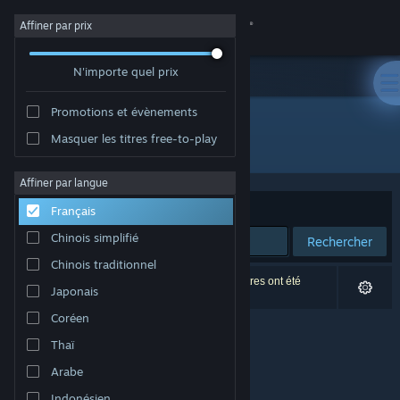
Se connecter
Affiner par prix
N'importe quel prix
Magasin
Promotions et évènements
Communauté
Masquer les titres free-to-play
Développement : wraithgames
À propos
Affiner par langue
Trier par
Pertinence
Français
Support
Chinois simplifié
Rechercher
Chinois traditionnel
Changer la langue
0 résultats correspondent à votre recherche. 4 titres ont été
Japonais
exclus selon vos préférences.
Télécharger l'application mobile Steam
Coréen
Thaï
Voir version ordi. du site
Arabe
Indonésien