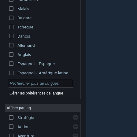
Malais
Bulgare
Tchèque
Danois
Allemand
Anglais
Espagnol - Espagne
Espagnol - Amérique latine
Gérer les préférences de langue
Affiner par tag
© Valve Corporation. Tous droits réservés. Toutes les
marques commerciales sont la propriété de leurs
Stratégie
titulaires aux États-Unis et dans d'autres pays.
Politique de confidentialité
|
Mentions légales
|
Accessibilité
|
Accord de souscription Steam
|
Action
Remboursements
|
Cookies
Aventure