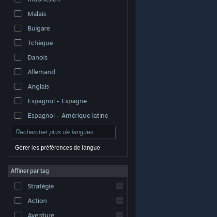
Malais
Bulgare
Tchèque
Danois
Allemand
Anglais
Espagnol - Espagne
Espagnol - Amérique latine
Gérer les préférences de langue
Affiner par tag
© Valve Corporation. Tous droits réservés. Toutes les
marques commerciales sont la propriété de leurs
Stratégie
titulaires aux États-Unis et dans d'autres pays.
Politique de confidentialité
|
Mentions légales
|
Accessibilité
|
Accord de souscription Steam
|
Action
Remboursements
|
Cookies
Aventure