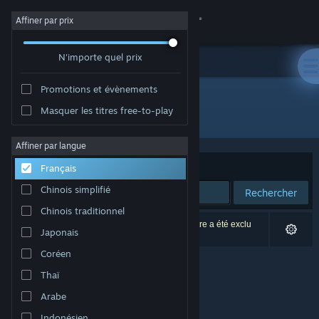
Se connecter
Affiner par prix
N'importe quel prix
Magasin
Promotions et évènements
Communauté
Masquer les titres free-to-play
Développement : brokenbyte
À propos
Affiner par langue
Trier par
Pertinence
Français
Support
Chinois simplifié
Rechercher
Chinois traditionnel
Changer la langue
0 résultats correspondent à votre recherche. 1 titre a été exclu
Japonais
selon vos préférences.
Télécharger l'application mobile Steam
Coréen
Thaï
Voir version ordi. du site
Arabe
Indonésien