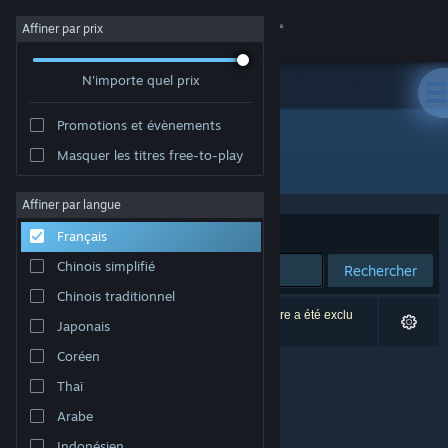
Se connecter
Affiner par prix
N'importe quel prix
Magasin
Promotions et évènements
Communauté
Masquer les titres free-to-play
Développement : Your Average Studio
À propos
Affiner par langue
Trier par
Pertinence
Français
Support
Chinois simplifié
Rechercher
Chinois traditionnel
Changer la langue
0 résultats correspondent à votre recherche. 1 titre a été exclu
Japonais
selon vos préférences.
Télécharger l'application mobile Steam
Coréen
Thaï
Voir version ordi. du site
Arabe
Indonésien