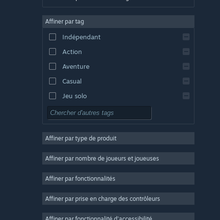
Allemand
Affiner par tag
Anglais
Indépendant
Espagnol - Espagne
Action
Espagnol - Amérique latine
Aventure
Casual
Jeu solo
Simulation
RPG
Affiner par type de produit
Stratégie
2D
Affiner par nombre de joueurs et joueuses
Accès anticipé
Affiner par fonctionnalités
3D
Affiner par prise en charge des contrôleurs
Free-to-play
Atmosphère
Affiner par fonctionnalité d'accessibilité