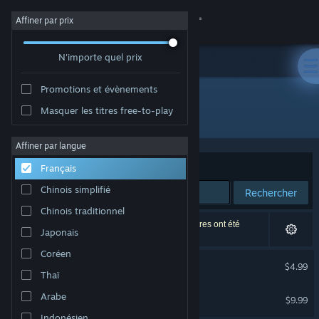
Se connecter
Affiner par prix
N'importe quel prix
Magasin
Promotions et évènements
Communauté
Masquer les titres free-to-play
Développement : VRotein
À propos
Affiner par langue
Trier par
Pertinence
Français
Support
Chinois simplifié
Rechercher
Chinois traditionnel
Changer la langue
2 résultats correspondent à votre recherche. 2 titres ont été
Japonais
exclus selon vos préférences.
Télécharger l'application mobile Steam
Coréen
Slice&Dice
$4.99
Thaï
Voir version ordi. du site
Slice&Dice
Arabe
$9.99
VR uniquement
Indonésien