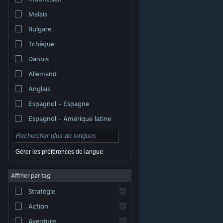
Malais
Bulgare
Tchèque
Danois
Allemand
Anglais
Espagnol - Espagne
Espagnol - Amérique latine
Gérer les préférences de langue
Affiner par tag
© Valve Corporation. Tous droits réservés. Toutes les
marques commerciales sont la propriété de leurs
Stratégie
titulaires aux États-Unis et dans d'autres pays.
Politique de confidentialité
|
Mentions légales
|
Accessibilité
|
Accord de souscription Steam
|
Action
Remboursements
|
Cookies
Aventure