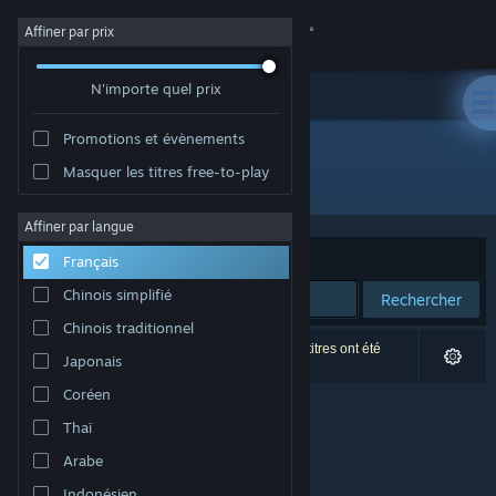
Se connecter
Affiner par prix
N'importe quel prix
Magasin
Promotions et évènements
Communauté
Masquer les titres free-to-play
Développement : VGstudio
À propos
Affiner par langue
Trier par
Pertinence
Français
Support
Chinois simplifié
Rechercher
Chinois traditionnel
Changer la langue
0 résultats correspondent à votre recherche. 13 titres ont été
Japonais
exclus selon vos préférences.
Télécharger l'application mobile Steam
Coréen
Thaï
Voir version ordi. du site
Arabe
Indonésien