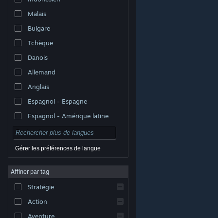
Malais
Bulgare
Tchèque
Danois
Allemand
Anglais
Espagnol - Espagne
Espagnol - Amérique latine
Gérer les préférences de langue
Affiner par tag
© Valve Corporation. Tous droits réservés. Toutes les
marques commerciales sont la propriété de leurs
Stratégie
titulaires aux États-Unis et dans d'autres pays.
Politique de confidentialité
|
Mentions légales
|
Accessibilité
|
Accord de souscription Steam
|
Action
Remboursements
|
Cookies
Aventure