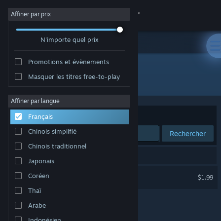
Se connecter
Affiner par prix
N'importe quel prix
Magasin
Promotions et évènements
Communauté
Masquer les titres free-to-play
Développement : Un Pas Fragile Team
À propos
Affiner par langue
Trier par
Pertinence
Français
Support
Chinois simplifié
Rechercher
Chinois traditionnel
Changer la langue
1 résultat correspond à votre recherche.
Japonais
Télécharger l'application mobile Steam
Un Pas Fragile
Coréen
$1.99
Thaï
Voir version ordi. du site
Arabe
Indonésien