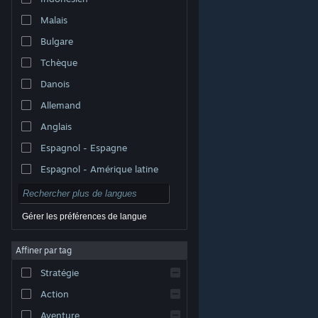
Malais
Bulgare
Tchèque
Danois
Allemand
Anglais
Espagnol - Espagne
Espagnol - Amérique latine
Gérer les préférences de langue
Affiner par tag
© Valve Corporation. Tous droits réservés. Toutes les
marques commerciales sont la propriété de leurs
Stratégie
titulaires aux États-Unis et dans d'autres pays.
Politique de confidentialité
|
Mentions légales
|
Accessibilité
|
Accord de souscription Steam
|
Action
Remboursements
|
Cookies
Aventure