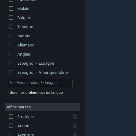
Malais
Bulgare
Tchèque
Danois
Allemand
Anglais
Espagnol - Espagne
Espagnol - Amérique latine
Gérer les préférences de langue
Affiner par tag
© Valve Corporation. Tous droits réservés. Toutes les
marques commerciales sont la propriété de leurs
Stratégie
titulaires aux États-Unis et dans d'autres pays.
Politique de confidentialité
|
Mentions légales
|
Accessibilité
|
Accord de souscription Steam
|
Action
Remboursements
|
Cookies
Aventure