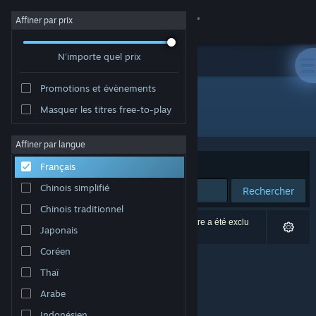
Se connecter
Affiner par prix
N'importe quel prix
Magasin
Promotions et évènements
Communauté
Masquer les titres free-to-play
Développement : Tupolev the Ascender
À propos
Affiner par langue
Trier par
Pertinence
Français
Support
Chinois simplifié
Rechercher
Chinois traditionnel
Changer la langue
0 résultats correspondent à votre recherche. 1 titre a été exclu
Japonais
selon vos préférences.
Télécharger l'application mobile Steam
Coréen
Thaï
Voir version ordi. du site
Arabe
Indonésien