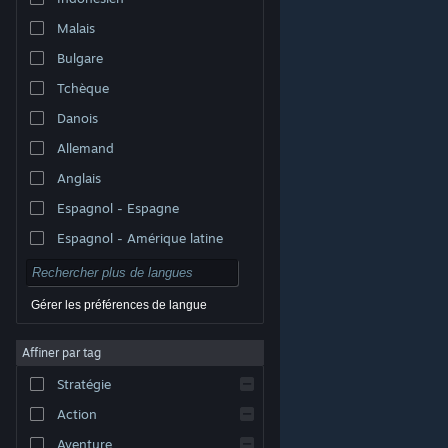
Malais
Bulgare
Tchèque
Danois
Allemand
Anglais
Espagnol - Espagne
Espagnol - Amérique latine
Gérer les préférences de langue
Affiner par tag
© Valve Corporation. Tous droits réservés. Toutes les
marques commerciales sont la propriété de leurs
Stratégie
titulaires aux États-Unis et dans d'autres pays.
Politique de confidentialité
|
Mentions légales
|
Accessibilité
|
Accord de souscription Steam
|
Action
Remboursements
|
Cookies
Aventure