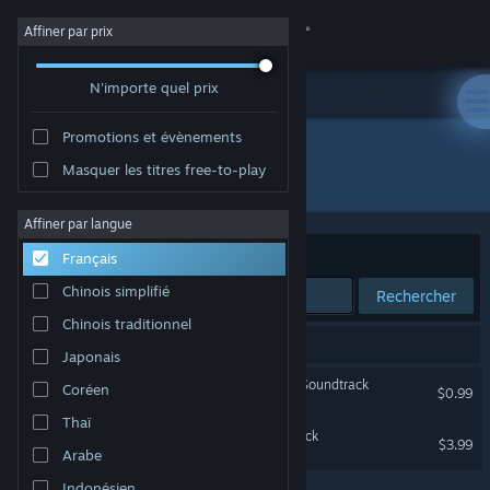
Se connecter
Affiner par prix
N'importe quel prix
Magasin
Promotions et évènements
Communauté
Masquer les titres free-to-play
Développement : Tom Stoffel
À propos
Affiner par langue
Trier par
Pertinence
Français
Support
Chinois simplifié
Rechercher
Chinois traditionnel
Changer la langue
2 résultats correspondent à votre recherche.
Japonais
Télécharger l'application mobile Steam
Blade Symphony Original Soundtrack
Coréen
$0.99
Thaï
Voir version ordi. du site
Galacide Original Soundtrack
$3.99
Arabe
Indonésien