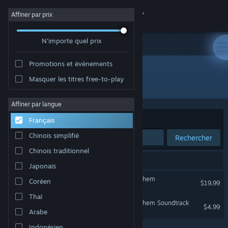
Se connecter
Affiner par prix
N'importe quel prix
Magasin
Promotions et évènements
Communauté
Masquer les titres free-to-play
Développement : Timelock Studio
À propos
Affiner par langue
Trier par
Pertinence
Français
Support
Chinois simplifié
Rechercher
Chinois traditionnel
Changer la langue
2 résultats correspondent à votre recherche.
Japonais
Télécharger l'application mobile Steam
Serious Sam: Siberian Mayhem
Coréen
$19.99
Thaï
Voir version ordi. du site
Serious Sam: Siberian Mayhem Soundtrack
$4.99
Arabe
Indonésien