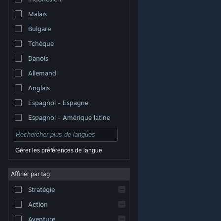
Malais
Bulgare
Tchèque
Danois
Allemand
Anglais
Espagnol - Espagne
Espagnol - Amérique latine
Gérer les préférences de langue
Affiner par tag
© Valve Corporation. Tous droits réservés. Toutes les
marques commerciales sont la propriété de leurs
Stratégie
titulaires aux États-Unis et dans d'autres pays.
Politique de confidentialité
|
Mentions légales
|
Accessibilité
|
Accord de souscription Steam
|
Action
Remboursements
|
Cookies
Aventure