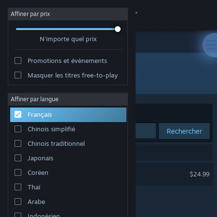
Se connecter
Affiner par prix
N'importe quel prix
Magasin
Promotions et évènements
Communauté
Masquer les titres free-to-play
Développement : The Gang
À propos
Affiner par langue
Trier par
Pertinence
Français
Support
Chinois simplifié
Rechercher
Chinois traditionnel
Changer la langue
1 résultat correspond à votre recherche.
Japonais
Télécharger l'application mobile Steam
Out of Sight VR
Coréen
$24.99
VR uniquement
Thaï
Voir version ordi. du site
Arabe
Indonésien