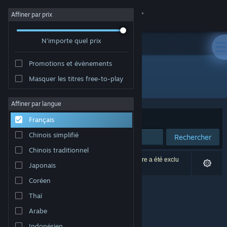
Se connecter
Affiner par prix
N'importe quel prix
Magasin
Promotions et évènements
Communauté
Masquer les titres free-to-play
Développement : Tech Turtles
À propos
Affiner par langue
Trier par
Pertinence
Français
Support
Chinois simplifié
Rechercher
Chinois traditionnel
Changer la langue
0 résultats correspondent à votre recherche. 1 titre a été exclu
Japonais
selon vos préférences.
Télécharger l'application mobile Steam
Coréen
Thaï
Voir version ordi. du site
Arabe
Indonésien