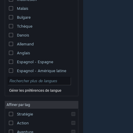
Malais
Bulgare
Tchèque
Danois
Allemand
Anglais
Espagnol - Espagne
Espagnol - Amérique latine
Gérer les préférences de langue
Affiner par tag
© Valve Corporation. Tous droits réservés. Toutes les
marques commerciales sont la propriété de leurs
Stratégie
titulaires aux États-Unis et dans d'autres pays.
Politique de confidentialité
|
Mentions légales
|
Accessibilité
|
Accord de souscription Steam
|
Action
Remboursements
|
Cookies
Aventure