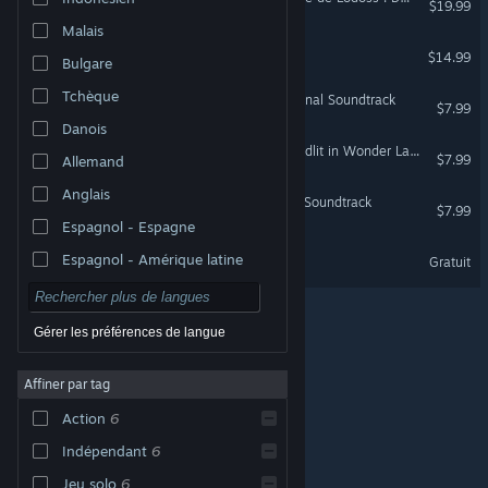
$19.99
Malais
DRAINUS
$14.99
Bulgare
Tchèque
Touhou Luna Nights - Original Soundtrack
$7.99
Danois
Record of Lodoss War-Deedlit in Wonder Labyrinth- Original Soundtrack
$7.99
Allemand
Anglais
BLADECHIMERA - Original Soundtrack
$7.99
Espagnol - Espagne
BLADECHIMERA Demo
Espagnol - Amérique latine
Gratuit
Gérer les préférences de langue
Affiner par tag
© Valve Corporation. Tous droits réservés. Toutes les
marques commerciales sont la propriété de leurs
Action
6
titulaires aux États-Unis et dans d'autres pays.
Politique de confidentialité
|
Mentions légales
|
Accessibilité
|
Accord de souscription Steam
|
Indépendant
6
Remboursements
|
Cookies
Jeu solo
6