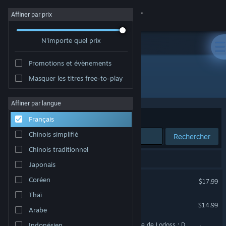
Se connecter
Affiner par prix
N'importe quel prix
Magasin
Promotions et évènements
Communauté
Masquer les titres free-to-play
Développement : Team Ladybug
À propos
Affiner par langue
Trier par
Pertinence
Français
Support
Chinois simplifié
Rechercher
Chinois traditionnel
Changer la langue
8 résultats correspondent à votre recherche.
Japonais
Télécharger l'application mobile Steam
Touhou Luna Nights
Coréen
$17.99
Thaï
Voir version ordi. du site
BLADECHIMERA
$14.99
Arabe
Les Chroniques de la guerre de Lodoss : Deedlit au Labyrinthe des merveilles
Indonésien