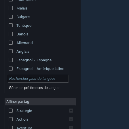
Malais
Bulgare
Tchèque
Danois
Allemand
Anglais
Espagnol - Espagne
Espagnol - Amérique latine
Gérer les préférences de langue
Affiner par tag
© Valve Corporation. Tous droits réservés. Toutes les
marques commerciales sont la propriété de leurs
Stratégie
titulaires aux États-Unis et dans d'autres pays.
Politique de confidentialité
|
Mentions légales
|
Accessibilité
|
Accord de souscription Steam
|
Action
Remboursements
|
Cookies
Aventure