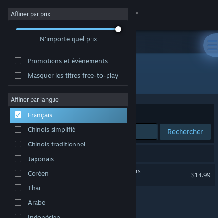
Se connecter
Affiner par prix
N'importe quel prix
Magasin
Promotions et évènements
Communauté
Masquer les titres free-to-play
Développement : Takaya Imamura
À propos
Affiner par langue
Trier par
Pertinence
Français
Support
Chinois simplifié
Rechercher
Chinois traditionnel
Changer la langue
1 résultat correspond à votre recherche.
Japonais
Télécharger l'application mobile Steam
OMEGA 6 The Triangle Stars
Coréen
$14.99
Thaï
Voir version ordi. du site
Arabe
Indonésien