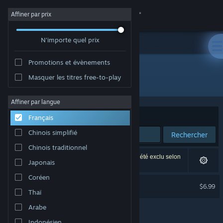
Se connecter
Affiner par prix
N'importe quel prix
Magasin
Promotions et évènements
Communauté
Masquer les titres free-to-play
Développement : SmoothBrainDev
À propos
Affiner par langue
Trier par
Pertinence
Français
Support
Chinois simplifié
Rechercher
Chinois traditionnel
Changer la langue
1 résultat correspond à votre recherche. 1 titre a été exclu selon
Japonais
vos préférences.
Télécharger l'application mobile Steam
Coréen
INCISION Soundtrack
$6.99
Thaï
Voir version ordi. du site
Arabe
Indonésien