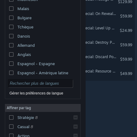
$129.99
Malais
MARVEL SNAP - Steam Special: On Reveal Power Pack
$59.99
Bulgare
Tchèque
MARVEL SNAP - Steam Special: Level Up Pack
$24.99
Danois
MARVEL SNAP - Steam Special: Destroy Power Pack
$59.99
Allemand
Anglais
MARVEL SNAP - Steam Special: Discard Power Pack
$59.99
Espagnol - Espagne
MARVEL SNAP - Steam Special: Resource Cache
Espagnol - Amérique latine
$49.99
Gérer les préférences de langue
Affiner par tag
© Valve Corporation. Tous droits réservés. Toutes les
marques commerciales sont la propriété de leurs
Stratégie
8
titulaires aux États-Unis et dans d'autres pays.
Politique de confidentialité
|
Mentions légales
|
Accessibilité
|
Accord de souscription Steam
|
Casual
8
Remboursements
|
Cookies
Action