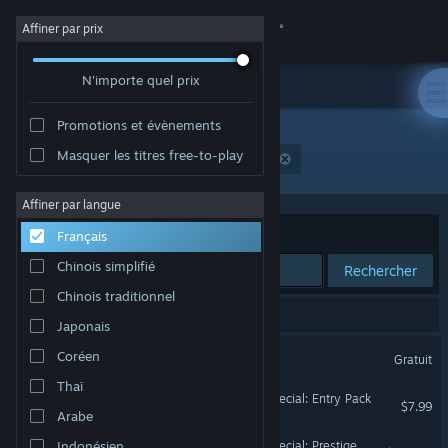
Se connecter
Affiner par prix
N'importe quel prix
Magasin
Promotions et évènements
Communauté
Masquer les titres free-to-play
Développement : Second Dinner Studios, Inc.
À propos
Affiner par langue
Trier par
Pertinence
Français
Support
Chinois simplifié
Rechercher
Chinois traditionnel
Changer la langue
8 résultats correspondent à votre recherche.
Japonais
Télécharger l'application mobile Steam
MARVEL SNAP
Coréen
Gratuit
Thaï
Voir version ordi. du site
MARVEL SNAP - Steam Special: Entry Pack
$7.99
Arabe
MARVEL SNAP - Steam Special: Prestige Pack
Indonésien