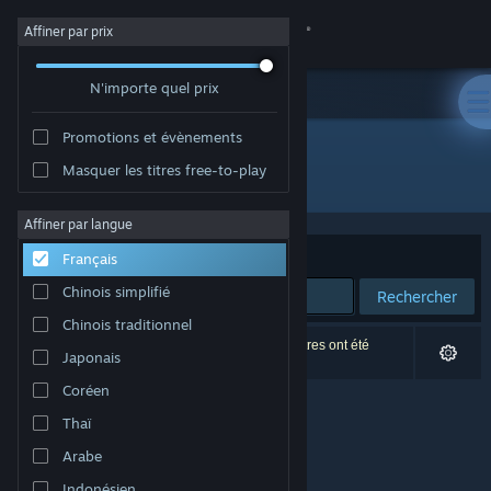
Se connecter
Affiner par prix
N'importe quel prix
Magasin
Promotions et évènements
Communauté
Masquer les titres free-to-play
Développement : Royex Studio
À propos
Affiner par langue
Trier par
Pertinence
Français
Support
Chinois simplifié
Rechercher
Chinois traditionnel
Changer la langue
0 résultats correspondent à votre recherche. 2 titres ont été
Japonais
exclus selon vos préférences.
Télécharger l'application mobile Steam
Coréen
Thaï
Voir version ordi. du site
Arabe
Indonésien