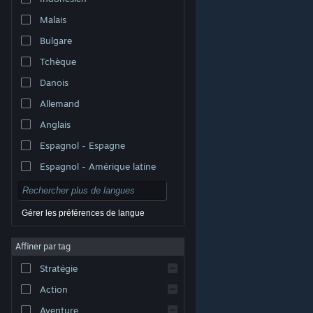
Malais
Bulgare
Tchèque
Danois
Allemand
Anglais
Espagnol - Espagne
Espagnol - Amérique latine
Gérer les préférences de langue
Affiner par tag
© Valve Corporation. Tous droits réservés. Toutes les
marques commerciales sont la propriété de leurs
Stratégie
titulaires aux États-Unis et dans d'autres pays.
Politique de confidentialité
|
Mentions légales
|
Accessibilité
|
Accord de souscription Steam
|
Action
Remboursements
|
Cookies
Aventure