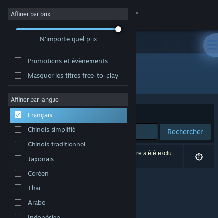
Se connecter
Affiner par prix
N'importe quel prix
Magasin
Promotions et évènements
Communauté
Masquer les titres free-to-play
Développement : Roboxide Studio
À propos
Affiner par langue
Trier par
Pertinence
Français
Support
Chinois simplifié
Rechercher
Chinois traditionnel
Changer la langue
0 résultats correspondent à votre recherche. 1 titre a été exclu
Japonais
selon vos préférences.
Télécharger l'application mobile Steam
Coréen
Thaï
Voir version ordi. du site
Arabe
Indonésien