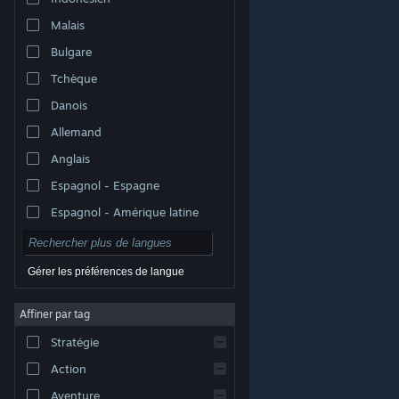
Malais
Bulgare
Tchèque
Danois
Allemand
Anglais
Espagnol - Espagne
Espagnol - Amérique latine
Gérer les préférences de langue
Affiner par tag
© Valve Corporation. Tous droits réservés. Toutes les
marques commerciales sont la propriété de leurs
Stratégie
titulaires aux États-Unis et dans d'autres pays.
Politique de confidentialité
|
Mentions légales
|
Accessibilité
|
Accord de souscription Steam
|
Action
Remboursements
|
Cookies
Aventure