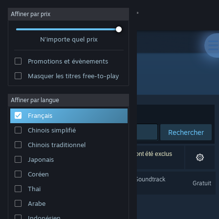
Se connecter
Affiner par prix
N'importe quel prix
Magasin
Promotions et évènements
Communauté
Masquer les titres free-to-play
Développement : Redact Games
À propos
Affiner par langue
Trier par
Pertinence
Français
Support
Chinois simplifié
Rechercher
Chinois traditionnel
Changer la langue
1 résultat correspond à votre recherche. 2 titres ont été exclus
Japonais
selon vos préférences.
Télécharger l'application mobile Steam
Coréen
Dread X Collection Year 1 Soundtrack
Gratuit
Thaï
Voir version ordi. du site
Arabe
Indonésien