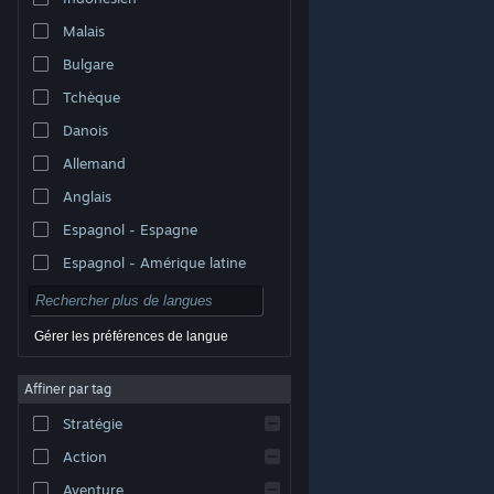
Malais
Bulgare
Tchèque
Danois
Allemand
Anglais
Espagnol - Espagne
Espagnol - Amérique latine
Gérer les préférences de langue
Affiner par tag
© Valve Corporation. Tous droits réservés. Toutes les
marques commerciales sont la propriété de leurs
Stratégie
titulaires aux États-Unis et dans d'autres pays.
Politique de confidentialité
|
Mentions légales
|
Accessibilité
|
Accord de souscription Steam
|
Action
Remboursements
|
Cookies
Aventure