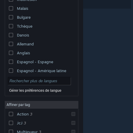
Malais
Bulgare
Tchèque
Danois
Allemand
Anglais
Espagnol - Espagne
Espagnol - Amérique latine
Gérer les préférences de langue
Affiner par tag
© Valve Corporation. Tous droits réservés. Toutes les
marques commerciales sont la propriété de leurs
Action
3
titulaires aux États-Unis et dans d'autres pays.
Politique de confidentialité
|
Mentions légales
|
Accessibilité
|
Accord de souscription Steam
|
JcJ
3
Remboursements
|
Cookies
Multijoueur
3