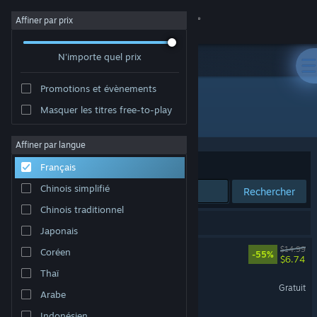
Se connecter
Affiner par prix
N'importe quel prix
Magasin
Promotions et évènements
Communauté
Masquer les titres free-to-play
Développement : RJ Arcade
À propos
Affiner par langue
Trier par
Pertinence
Français
Support
Chinois simplifié
Rechercher
Chinois traditionnel
Changer la langue
3 résultats correspondent à votre recherche.
Japonais
Télécharger l'application mobile Steam
Rival Megagun
$14.99
Coréen
-55%
$6.74
Thaï
Voir version ordi. du site
Mecha Simultactics Alpha
Gratuit
Arabe
Mecha Simultactics
Indonésien