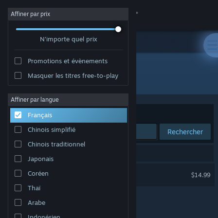
Se connecter
Affiner par prix
N'importe quel prix
Magasin
Promotions et évènements
Communauté
Masquer les titres free-to-play
Développement : Pyromancers.com
À propos
Affiner par langue
Trier par
Pertinence
Français
Support
Chinois simplifié
Rechercher
Chinois traditionnel
Changer la langue
1 résultat correspond à votre recherche.
Japonais
Télécharger l'application mobile Steam
Dungeon Painter Studio
Coréen
$14.99
Thaï
Voir version ordi. du site
Arabe
Indonésien