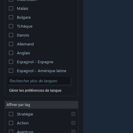
Malais
Bulgare
Tchèque
Danois
Allemand
Anglais
Espagnol - Espagne
Espagnol - Amérique latine
Gérer les préférences de langue
Affiner par tag
© Valve Corporation. Tous droits réservés. Toutes les
marques commerciales sont la propriété de leurs
Stratégie
titulaires aux États-Unis et dans d'autres pays.
Politique de confidentialité
|
Mentions légales
|
Accessibilité
|
Accord de souscription Steam
|
Action
Remboursements
|
Cookies
Aventure