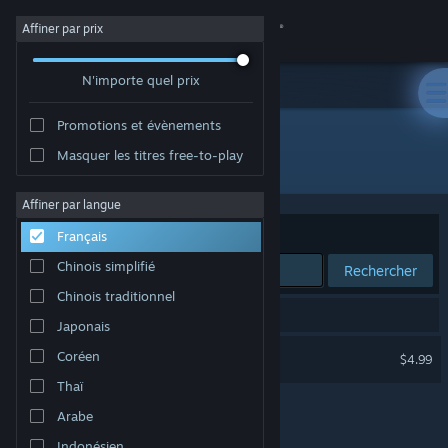
Se connecter
Affiner par prix
N'importe quel prix
Magasin
Promotions et évènements
Communauté
Masquer les titres free-to-play
Développement : Polyart Inc.
À propos
Affiner par langue
Trier par
Pertinence
Français
Support
Chinois simplifié
Rechercher
Chinois traditionnel
Changer la langue
1 résultat correspond à votre recherche.
Japonais
Télécharger l'application mobile Steam
Marble Masters: The Pit
Coréen
$4.99
Thaï
Voir version ordi. du site
Arabe
Indonésien