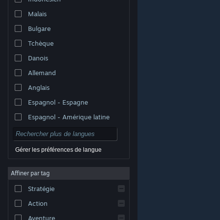
Malais
Bulgare
Tchèque
Danois
Allemand
Anglais
Espagnol - Espagne
Espagnol - Amérique latine
Gérer les préférences de langue
Affiner par tag
© Valve Corporation. Tous droits réservés. Toutes les
marques commerciales sont la propriété de leurs
Stratégie
titulaires aux États-Unis et dans d'autres pays.
Politique de confidentialité
|
Mentions légales
|
Accessibilité
|
Accord de souscription Steam
|
Action
Remboursements
|
Cookies
Aventure