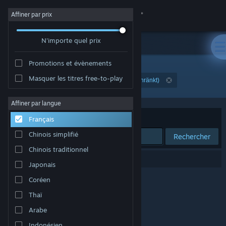
Se connecter
Affiner par prix
N'importe quel prix
Magasin
Promotions et évènements
Communauté
Masquer les titres free-to-play
Développement : PolyPirates UG (haftungsbeschränkt)
À propos
Affiner par langue
Trier par
Pertinence
Français
Support
Chinois simplifié
Rechercher
Chinois traditionnel
Changer la langue
0 résultats correspondent à votre recherche.
Japonais
Télécharger l'application mobile Steam
Coréen
Thaï
Voir version ordi. du site
Arabe
Indonésien