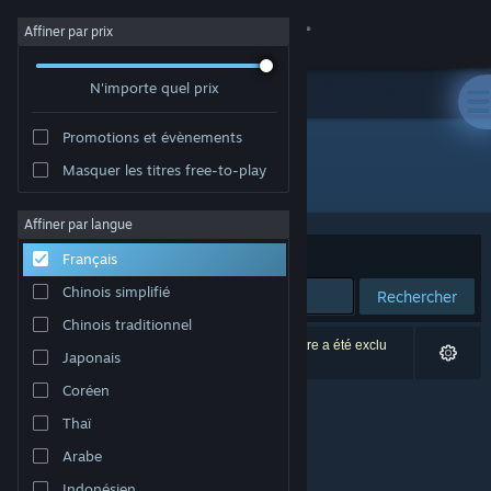
Se connecter
Affiner par prix
N'importe quel prix
Magasin
Promotions et évènements
Communauté
Masquer les titres free-to-play
Développement : Pilea Development LLC
À propos
Affiner par langue
Trier par
Pertinence
Français
Support
Chinois simplifié
Rechercher
Chinois traditionnel
Changer la langue
0 résultats correspondent à votre recherche. 1 titre a été exclu
Japonais
selon vos préférences.
Télécharger l'application mobile Steam
Coréen
Thaï
Voir version ordi. du site
Arabe
Indonésien