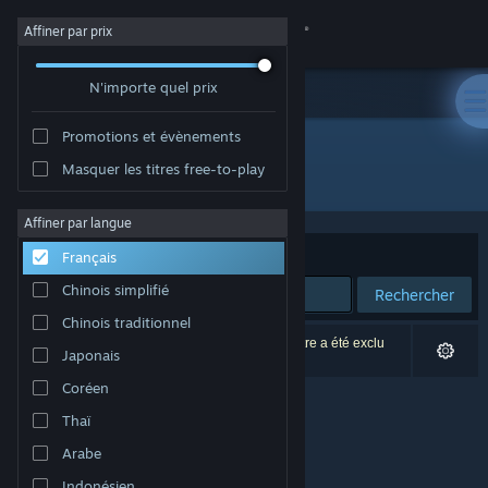
Se connecter
Affiner par prix
N'importe quel prix
Magasin
Promotions et évènements
Communauté
Masquer les titres free-to-play
Développement : Paul Eckhardt
À propos
Affiner par langue
Trier par
Pertinence
Français
Support
Chinois simplifié
Rechercher
Chinois traditionnel
Changer la langue
0 résultats correspondent à votre recherche. 1 titre a été exclu
Japonais
selon vos préférences.
Télécharger l'application mobile Steam
Coréen
Thaï
Voir version ordi. du site
Arabe
Indonésien