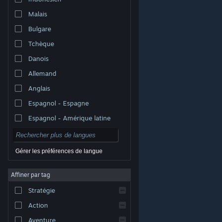
Malais
Bulgare
Tchèque
Danois
Allemand
Anglais
Espagnol - Espagne
Espagnol - Amérique latine
Gérer les préférences de langue
Affiner par tag
© Valve Corporation. Tous droits réservés. Toutes les
marques commerciales sont la propriété de leurs
Stratégie
titulaires aux États-Unis et dans d'autres pays.
Politique de confidentialité
|
Mentions légales
|
Accessibilité
|
Accord de souscription Steam
|
Action
Remboursements
|
Cookies
Aventure