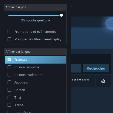
Se connecter
Affiner par prix
N'importe quel prix
Magasin
Promotions et évènements
Communauté
Masquer les titres free-to-play
Développement : PASSENGER
À propos
Affiner par langue
Trier par
Pertinence
Français
Support
Chinois simplifié
Rechercher
Chinois traditionnel
Changer la langue
0 résultats correspondent à votre recherche. 1 titre a été exclu
Japonais
selon vos préférences.
Télécharger l'application mobile Steam
Coréen
Thaï
Voir version ordi. du site
Arabe
Indonésien