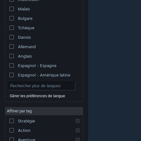
Malais
Bulgare
Tchèque
Danois
Allemand
Anglais
Espagnol - Espagne
Espagnol - Amérique latine
Gérer les préférences de langue
Affiner par tag
© Valve Corporation. Tous droits réservés. Toutes les
marques commerciales sont la propriété de leurs
Stratégie
titulaires aux États-Unis et dans d'autres pays.
Politique de confidentialité
|
Mentions légales
|
Accessibilité
|
Accord de souscription Steam
|
Action
Remboursements
|
Cookies
Aventure