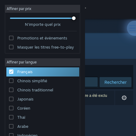
Se connecter
Affiner par prix
N'importe quel prix
Magasin
Promotions et évènements
Communauté
Masquer les titres free-to-play
Développement : Opilio
À propos
Affiner par langue
Trier par
Pertinence
Français
Support
Chinois simplifié
Rechercher
Chinois traditionnel
Changer la langue
0 résultats correspondent à votre recherche. 1 titre a été exclu
Japonais
selon vos préférences.
Télécharger l'application mobile Steam
Coréen
Thaï
Voir version ordi. du site
Arabe
Indonésien