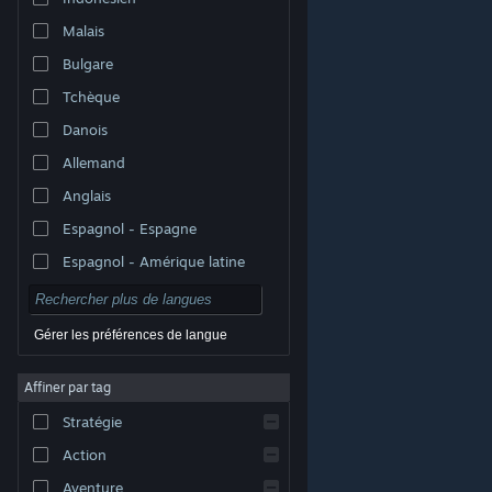
Malais
Bulgare
Tchèque
Danois
Allemand
Anglais
Espagnol - Espagne
Espagnol - Amérique latine
Gérer les préférences de langue
Affiner par tag
© Valve Corporation. Tous droits réservés. Toutes les
marques commerciales sont la propriété de leurs
Stratégie
titulaires aux États-Unis et dans d'autres pays.
Politique de confidentialité
|
Mentions légales
|
Accessibilité
|
Accord de souscription Steam
|
Action
Remboursements
|
Cookies
Aventure