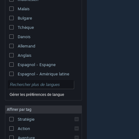
Malais
Bulgare
Tchèque
Danois
Allemand
Anglais
Espagnol - Espagne
Espagnol - Amérique latine
Gérer les préférences de langue
Affiner par tag
© Valve Corporation. Tous droits réservés. Toutes les
marques commerciales sont la propriété de leurs
Stratégie
titulaires aux États-Unis et dans d'autres pays.
Politique de confidentialité
|
Mentions légales
|
Accessibilité
|
Accord de souscription Steam
|
Action
Remboursements
|
Cookies
Aventure