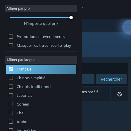
Se connecter
Affiner par prix
N'importe quel prix
Magasin
Promotions et évènements
Communauté
Masquer les titres free-to-play
Développement : Oddfellows Software
À propos
Affiner par langue
Trier par
Pertinence
Français
Support
Chinois simplifié
Rechercher
Chinois traditionnel
Changer la langue
0 résultats correspondent à votre recherche. 3 titres ont été
Japonais
exclus selon vos préférences.
Télécharger l'application mobile Steam
Coréen
Thaï
Voir version ordi. du site
Arabe
Indonésien