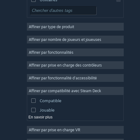
Free-to-play
RPG
Affiner par type de produit
Massivement multijoueur
Indépendant
Affiner par nombre de joueurs et joueuses
Accès anticipé
Affiner par fonctionnalités
Casual
Affiner par prise en charge des contrôleurs
Simulation
Course
Affiner par fonctionnalité d'accessibilité
Sport
Affiner par compatibilité avec Steam Deck
Production vidéo
Compatible
Retouche photo
Jouable
En savoir plus
Affiner par prise en charge VR