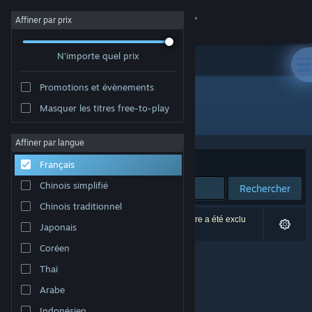
Se connecter
Affiner par prix
N'importe quel prix
Magasin
Promotions et évènements
Communauté
Masquer les titres free-to-play
Développement : Monstronauts Inc.
À propos
Affiner par langue
Trier par
Pertinence
Français
Support
Chinois simplifié
Rechercher
Chinois traditionnel
Changer la langue
0 résultats correspondent à votre recherche. 1 titre a été exclu
Japonais
selon vos préférences.
Télécharger l'application mobile Steam
Coréen
Thaï
Voir version ordi. du site
Arabe
Indonésien