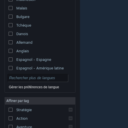
Malais
Bulgare
Tchèque
Danois
Allemand
Anglais
Espagnol - Espagne
Espagnol - Amérique latine
Gérer les préférences de langue
Affiner par tag
© Valve Corporation. Tous droits réservés. Toutes les
marques commerciales sont la propriété de leurs
Stratégie
titulaires aux États-Unis et dans d'autres pays.
Politique de confidentialité
|
Mentions légales
|
Accessibilité
|
Accord de souscription Steam
|
Action
Remboursements
|
Cookies
Aventure