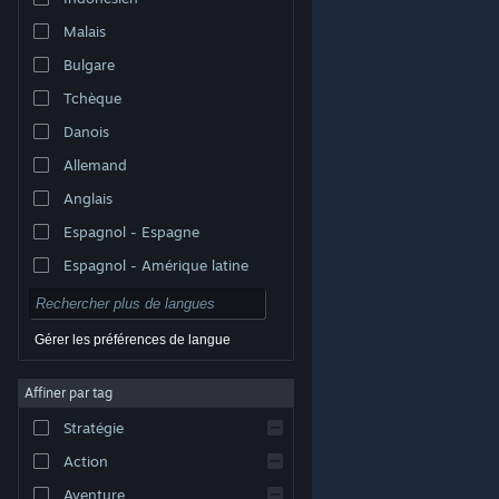
Malais
Bulgare
Tchèque
Danois
Allemand
Anglais
Espagnol - Espagne
Espagnol - Amérique latine
Gérer les préférences de langue
Affiner par tag
© Valve Corporation. Tous droits réservés. Toutes les
marques commerciales sont la propriété de leurs
Stratégie
titulaires aux États-Unis et dans d'autres pays.
Politique de confidentialité
|
Mentions légales
|
Accessibilité
|
Accord de souscription Steam
|
Action
Remboursements
|
Cookies
Aventure