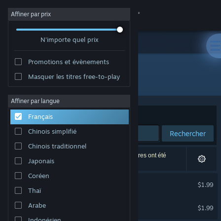
Se connecter
Affiner par prix
N'importe quel prix
Magasin
Promotions et évènements
Communauté
Masquer les titres free-to-play
Développement : Milanesa Studio
À propos
Affiner par langue
Trier par
Pertinence
Français
Support
Chinois simplifié
Rechercher
Chinois traditionnel
Changer la langue
2 résultats correspondent à votre recherche. 7 titres ont été
Japonais
exclus selon vos préférences.
Télécharger l'application mobile Steam
Coréen
Dead World Soundtrack
$1.99
Thaï
Voir version ordi. du site
Milaneseria Soundtrack
Arabe
$1.99
Indonésien