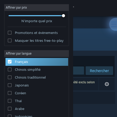
Se connecter
Affiner par prix
N'importe quel prix
Magasin
Promotions et évènements
Communauté
Masquer les titres free-to-play
Développement : Medieval Pig Studio
À propos
Affiner par langue
Trier par
Pertinence
Français
Support
Chinois simplifié
Rechercher
Chinois traditionnel
Changer la langue
1 résultat correspond à votre recherche. 1 titre a été exclu selon
Japonais
vos préférences.
Télécharger l'application mobile Steam
Coréen
Medieval Pig
Thaï
Voir version ordi. du site
Arabe
Indonésien