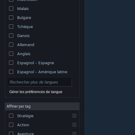
Malais
Bulgare
Tchèque
Danois
Allemand
Anglais
Espagnol - Espagne
Espagnol - Amérique latine
Gérer les préférences de langue
Affiner par tag
© Valve Corporation. Tous droits réservés. Toutes les
marques commerciales sont la propriété de leurs
Stratégie
titulaires aux États-Unis et dans d'autres pays.
Politique de confidentialité
|
Mentions légales
|
Accessibilité
|
Accord de souscription Steam
|
Action
Remboursements
|
Cookies
Aventure