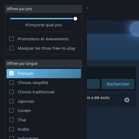
Se connecter
Affiner par prix
N'importe quel prix
Magasin
Promotions et évènements
Communauté
Masquer les titres free-to-play
Développement : Macondo Games
À propos
Affiner par langue
Trier par
Pertinence
Français
Support
Chinois simplifié
Rechercher
Chinois traditionnel
Changer la langue
0 résultats correspondent à votre recherche. 1 titre a été exclu
Japonais
selon vos préférences.
Télécharger l'application mobile Steam
Coréen
Thaï
Voir version ordi. du site
Arabe
Indonésien