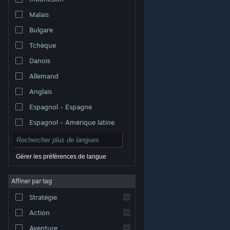
Malais
Bulgare
Tchèque
Danois
Allemand
Anglais
Espagnol - Espagne
Espagnol - Amérique latine
Gérer les préférences de langue
Affiner par tag
© Valve Corporation. Tous droits réservés. Toutes les
marques commerciales sont la propriété de leurs
Stratégie
titulaires aux États-Unis et dans d'autres pays.
Politique de confidentialité
|
Mentions légales
|
Accessibilité
|
Accord de souscription Steam
|
Action
Remboursements
|
Cookies
Aventure